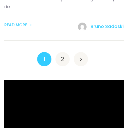
de ...
READ MORE
Bruno Sadoski
1
2